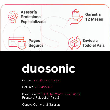
Correo:
info@duosonic.co
Celular:
319 5495871
Dirección:
Cl 53 B No 25-21 Local 2089
Frente a Falabella Piso 2
Centro Comercial Galerías