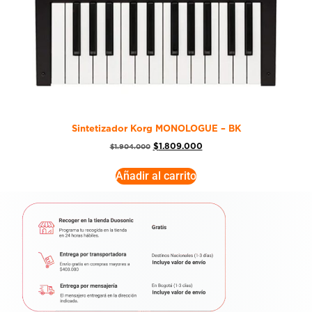
Sintetizador Korg MONOLOGUE – BK
$
1.809.000
$
1.904.000
Añadir al carrito