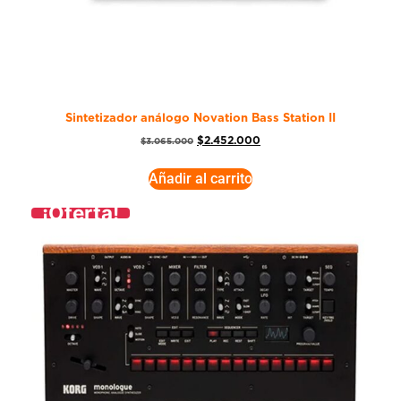
Sintetizador análogo Novation Bass Station II
$
2.452.000
$
3.065.000
Añadir al carrito
¡Oferta!