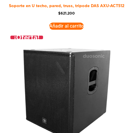
Soporte en U techo, pared, truss, tripode DAS AXU-ACT512
$
621.200
Añadir al carrito
¡Oferta!