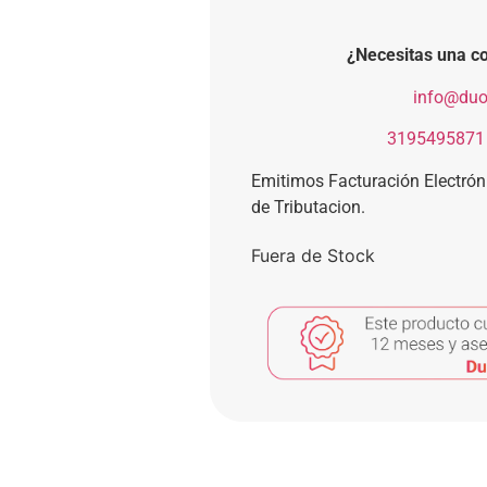
¿Necesitas una co
​
info@duo
​
3195495871
Emitimos Facturación Electró
de Tributacion.
Fuera de Stock