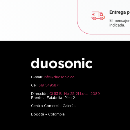
E-mail:
info@duosonic.co
Cel:
319 5495871
Dirección:
Cl 53 B No 25-21 Local 2089
Frente a Falabella Piso 2
Centro Comercial Galerías
Bogotá – Colombia