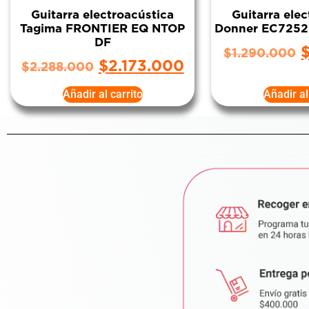
Guitarra electroacústica
Guitarra ele
Tagima FRONTIER EQ NTOP
Donner EC7252
DF
$
1.290.000
$
2.173.000
$
2.288.000
Añadir al carrito
Añadir al