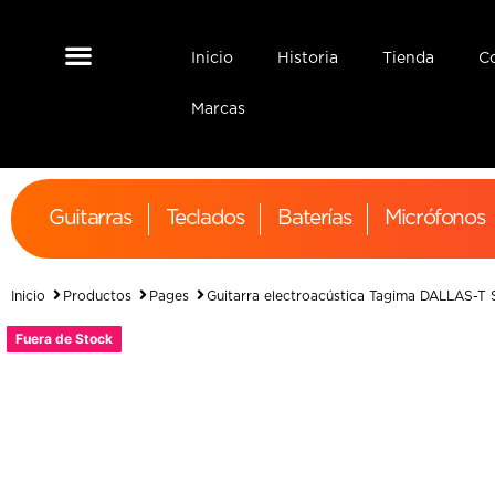
Inicio
Historia
Tienda
C
Interfaz de Audio
Monitores de Estudio
Marcas
Guitarras
Teclados
Baterías
Micrófonos
Inicio
Productos
Pages
Guitarra electroacústica Tagima DALLAS-T
Fuera de Stock