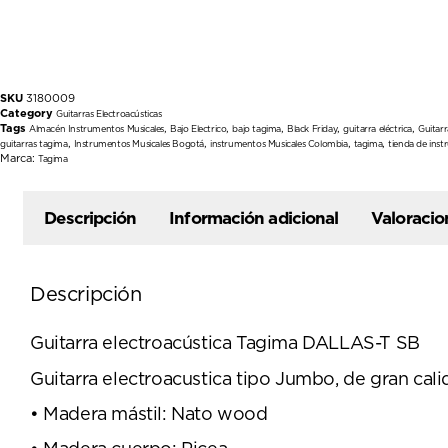
SKU
3180009
Category
Guitarras Electroacústicas
Tags
,
,
,
,
,
Almacén Instrumentos Musicales
Bajo Electrico
bajo tagima
Black Friday
guitarra eléctrica
Guitarr
,
,
,
,
guitarras tagima
Instrumentos Musicales Bogotá
instrumentos Musicales Colombia
tagima
tienda de ins
Marca:
Tagima
Descripción
Información adicional
Valoracio
Descripción
Guitarra electroacústica Tagima DALLAS-T SB
Guitarra electroacustica tipo Jumbo, de gran cali
• Madera mástil: Nato wood