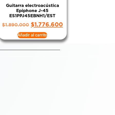
Guitarra electroacústica
Epiphone J-45
ES1PPJ45EBNH1/EST
$
1.776.600
$
1.890.000
Añadir al carrito