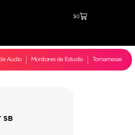
$
0
 de Audio
Monitores de Estudio
Tornamesas
T SB