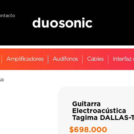
ontacto
Amplificadores
Audífonos
Cables
Interfaz
 SB
Guitarra
Electroacústica
Tagima DALLAS-
$
698.000