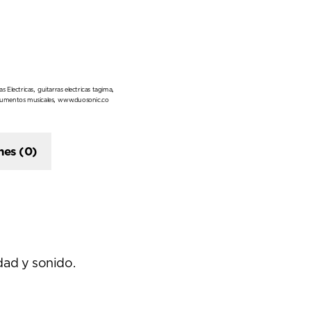
,
,
as Electricas
guitarras electricas tagima
,
trumentos musicales
www.duosonic.co
nes (0)
dad y sonido.