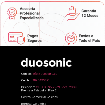
Correo:
info@duosonic.co
Celular:
319 5495871
Dirección:
Cl 53 B No 25-21 Local 2089
Frente a Falabella Piso 2
Centro Comercial Galerías
Bogotá-Colombia