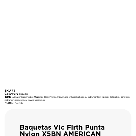
SKU
73
Category
Baquetas
Tags
,
,
,
,
Almacén Instrumentos Musicales
Black Friday
Instrumentos Musicales Bogotá
instrumentos Musicales Colombia
tienda de
,
instrumentos musicales
www.duosonic.co
Marca:
Vic firth
Baquetas Vic Firth Punta
Nylon X5BN AMERICAN