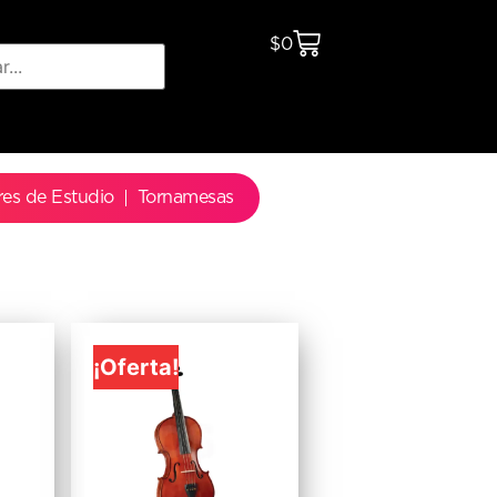
$
0
res de Estudio
Tornamesas
¡Oferta!