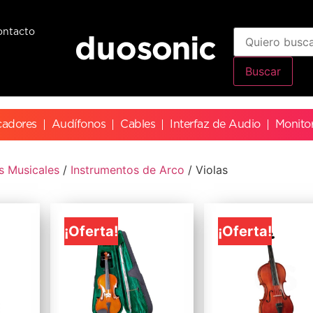
ontacto
Buscar
cadores
Audífonos
Cables
Interfaz de Audio
Monito
s Musicales
/
Instrumentos de Arco
/ Violas
¡Oferta!
¡Oferta!