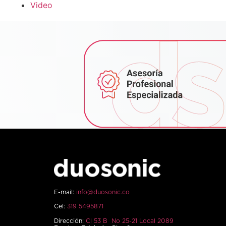
Video
E-mail:
info@duosonic.co
Cel:
319 5495871
Dirección:
Cl 53 B No 25-21 Local 2089