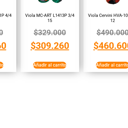
1P 4/4
Viola MC-ART L1413P 3/4
Viola Cervini HVA-10
15
12
0
$
329.000
$
490.00
60
$
309.260
$
460.60
to
Añadir al carrito
Añadir al carrit