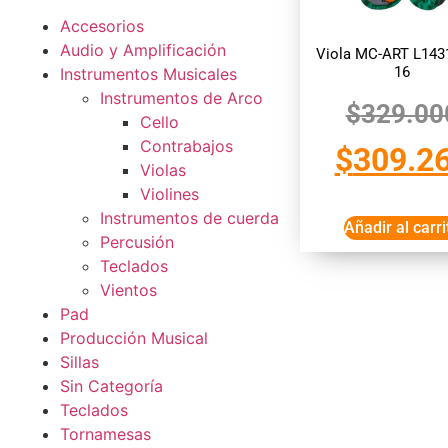
Accesorios
Audio y Amplificación
Viola MC-ART L143
16
Instrumentos Musicales
Instrumentos de Arco
$
329.00
Cello
Contrabajos
$
309.2
Violas
Violines
Instrumentos de cuerda
Añadir al carri
Percusión
Teclados
Vientos
Pad
Producción Musical
Sillas
Sin Categoría
Teclados
Tornamesas