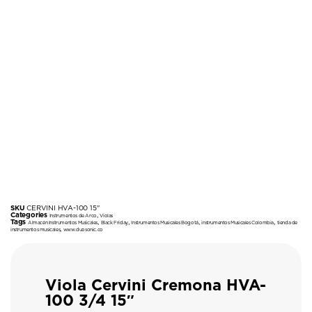
SKU
CERVINI HVA-100 15"
Categories
,
Instrumentos de Arco
Violas
Tags
,
,
,
,
Almacén Instrumentos Musicales
Black Friday
Instrumentos Musicales Bogotá
instrumentos Musicales Colombia
tienda de
,
instrumentos musicales
www.duosonic.co
Viola Cervini Cremona HVA-
100 3/4 15″