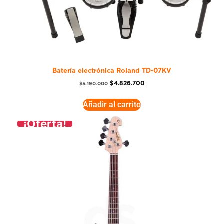
Batería electrónica Roland TD-07KV
$
4.826.700
$
5.190.000
Añadir al carrito
¡Oferta!