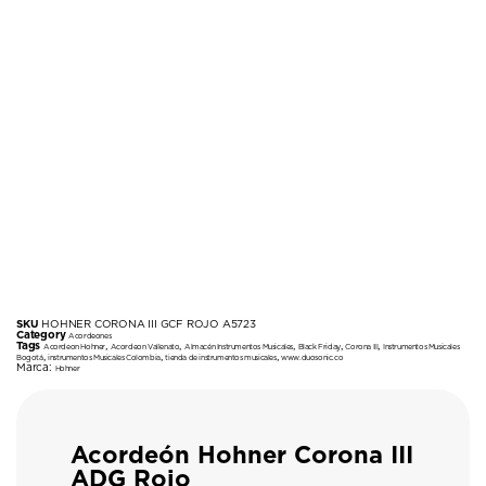
SKU
HOHNER CORONA III GCF ROJO A5723
Category
Acordeones
Tags
,
,
,
,
,
Acordeon Hohner
Acordeon Vallenato
Almacén Instrumentos Musicales
Black Friday
Corona III
Instrumentos Musicales
,
,
,
Bogotá
instrumentos Musicales Colombia
tienda de instrumentos musicales
www.duosonic.co
Marca:
Hohner
Acordeón Hohner Corona III
ADG Rojo