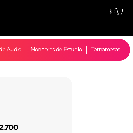
$
0
 de Audio
Monitores de Estudio
Tornamesas
-
52.700