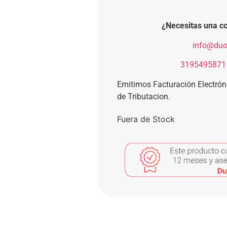
¿Necesitas una co
​
info@duo
​
3195495871
Emitimos Facturación Electró
de Tributacion.
Fuera de Stock