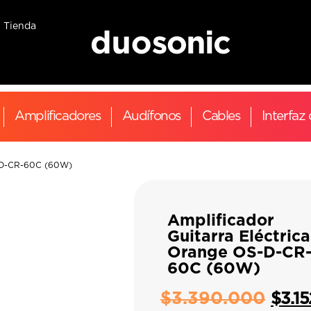
Tienda
Amplificadores
Audífonos
Cables
Interfaz
S-D-CR-60C (60W)
Amplificador
Guitarra Eléctrica
Orange OS-D-CR
60C (60W)
$
3.390.000
$
3.1