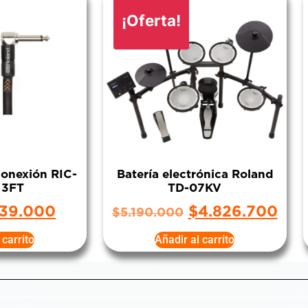
¡Oferta!
conexión RIC-
Batería electrónica Roland
 3FT
TD-07KV
39.000
$
4.826.700
$
5.190.000
 carrito
Añadir al carrito