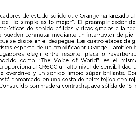
icadores de estado sólido que Orange ha lanzado al
 de “lo simple es lo mejor”. El preamplificador d
ísticas de sonido cálidas y ricas gracias a la tec
e pueden conmutar mediante un interruptor de pie. 
ue se disipa en el despegue. Las cuatro etapas de ga
rristas esperan de un amplificador Orange. También
ugadores elegir entre resorte, placa o reverbera
 conocido como “The Voice of World”, es el mis
roporciona al CR60C un alto nivel de sensibilidad 
e overdrive y un sonido limpio súper brillante. C
á enmarcado en una cesta de tolex tejida con rejill
z. Construido con madera contrachapada sólida de 18 m