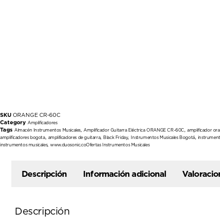
SKU
ORANGE CR-60C
Category
Amplificadores
Tags
,
,
Almacén Instrumentos Musicales
Amplificador Guitarra Eléctrica ORANGE CR-60C
amplificador or
,
,
,
,
amplificadores bogota
amplificadores de guitarra
Black Friday
Instrumentos Musicales Bogotá
instrument
,
instrumentos musicales
www.duosonic.coOfertas Instrumentos Musicales
Descripción
Información adicional
Valoracio
Descripción