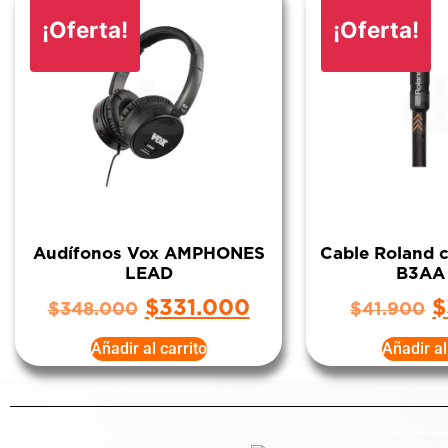
¡Oferta!
¡Oferta!
Audífonos Vox AMPHONES
Cable Roland 
LEAD
B3AA
$
331.000
$
$
348.000
$
41.900
Añadir al carrito
Añadir al