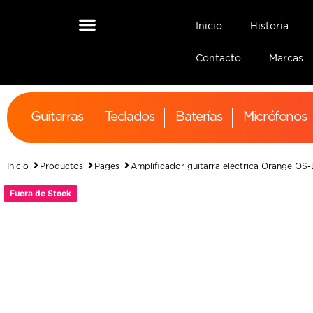
Inicio
Historia
Contacto
Marcas
Guitarras
Teclados
Baterías
Micrófonos
Inicio
Productos
Pages
Amplificador guitarra eléctrica Orange O
Fuera de Stock