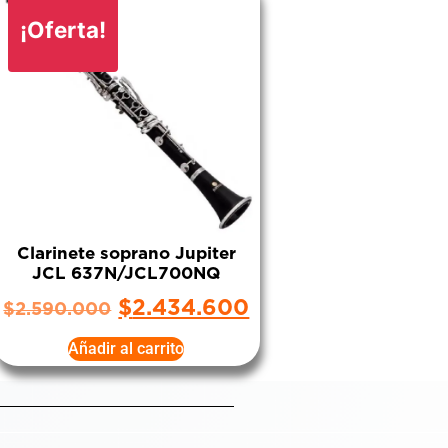
¡Oferta!
Clarinete soprano Jupiter
JCL 637N/JCL700NQ
$
2.434.600
$
2.590.000
Añadir al carrito