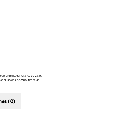
,
,
ange
amplificador Orange 60 vatios
,
os Musicales Colombia
tienda de
nes (0)