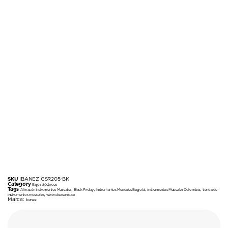
SKU
IBANEZ GSR205-BK
Category
Bajos eléctricos
Tags
,
,
,
,
Almacén Instrumentos Musicales
Black Friday
Instrumentos Musicales Bogotá
instrumentos Musicales Colombia
tienda de
,
instrumentos musicales
www.duosonic.co
Marca:
Ibanez