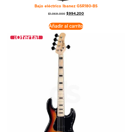
Bajo eléctrico Ibanez GSR180-BS
$
994.200
$
1.069.000
Añadir al carrito
¡Oferta!