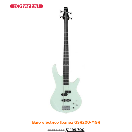
¡Oferta!
Bajo eléctrico Ibanez GSR200-MGR
$
1.199.700
$
1.290.000