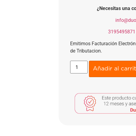
¿Necesitas una co
​
info@duo
​
3195495871
Emitimos Facturación Electró
de Tributacion.
Añadir al carri