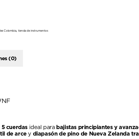
,
les Colombia
tienda de instrumentos
nes (0)
-WNF
e 5 cuerdas
ideal para
bajistas principiantes y avanz
il de arce
y
diapasón de pino de Nueva Zelanda tr