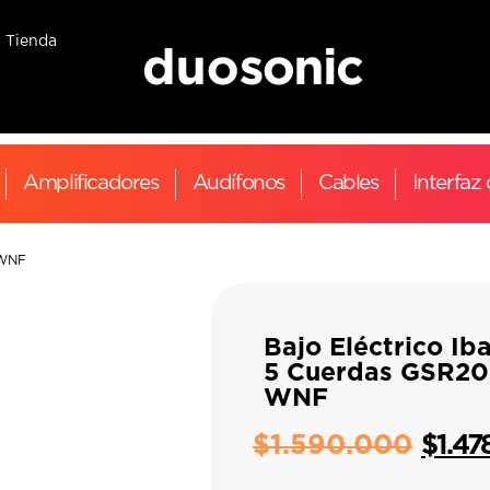
Tienda
Amplificadores
Audífonos
Cables
Interfaz
-WNF
Bajo Eléctrico Ib
5 Cuerdas GSR20
WNF
$
1.590.000
$
1.47