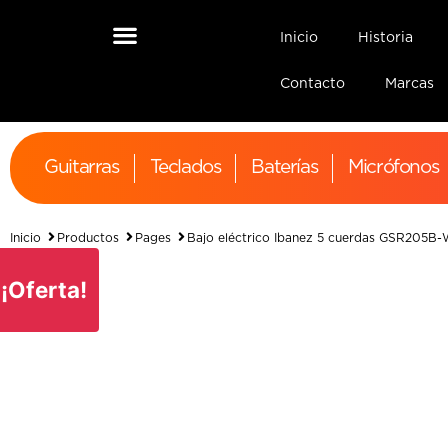
Inicio
Historia
Contacto
Marcas
Guitarras
Teclados
Baterías
Micrófonos
Inicio
Productos
Pages
Bajo eléctrico Ibanez 5 cuerdas GSR205B
¡Oferta!