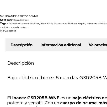
SKU
IBANEZ GSR205B-WNF
Category
Bajos eléctricos
Tags
,
,
,
Almacén Instrumentos Musicales
Black Friday
Instrumentos Musicales Bogotá
instrumentos Musica
,
musicales
www.duosonic.co
Marca:
Ibanez
Descripción
Información adicional
Valoracio
Descripción
Bajo eléctrico Ibanez 5 cuerdas GSR205B
El
Ibanez GSR205B-WNF
es un
bajo eléctrico d
potente y versátil. Con un
cuerpo de ocume
,
mást