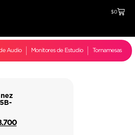
$
0
 de Audio
Monitores de Estudio
Tornamesas
anez
5B-
8.700