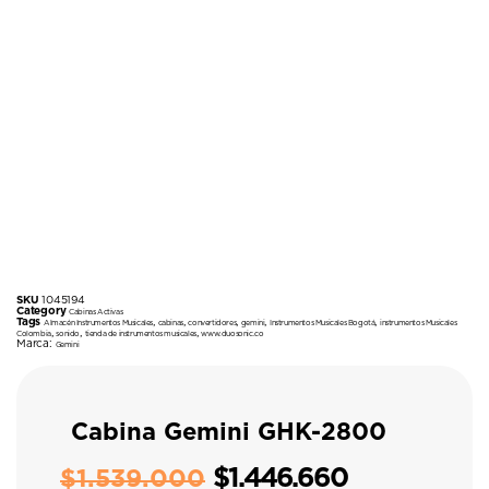
SKU
1045194
Category
Cabinas Activas
Tags
,
,
,
,
,
Almacén Instrumentos Musicales
cabinas
convertidores
gemini
Instrumentos Musicales Bogotá
instrumentos Musicales
,
,
,
Colombia
sonido
tienda de instrumentos musicales
www.duosonic.co
Marca:
Gemini
Cabina Gemini GHK-2800
$
1.446.660
$
1.539.000