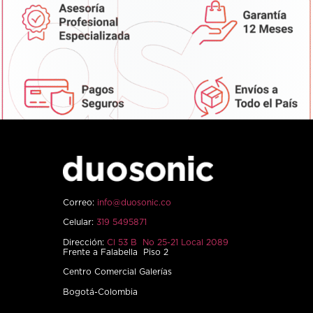
Correo:
info@duosonic.co
Celular:
319 5495871
Dirección:
Cl 53 B No 25-21 Local 2089
Frente a Falabella Piso 2
Centro Comercial Galerías
Bogotá-Colombia