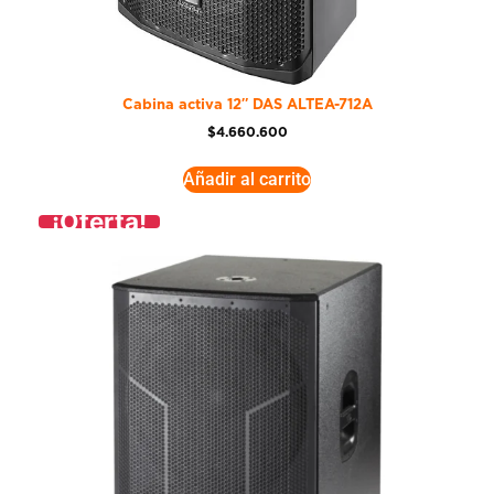
Cabina activa 12″ DAS ALTEA-712A
$
4.660.600
Añadir al carrito
¡Oferta!