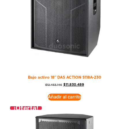
Bajo activo 18″ DAS ACTION S118A-230
$
11.830.489
$
12.453.146
Añadir al carrito
¡Oferta!