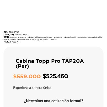
SKU
1045099
Category
Cabinas Activas
Tags
,
,
,
,
,
Almacén Instrumentos Musicales
cabinas
convertidores
Instrumentos Musicales Bogotá
instrumentos Musicales Colombia
,
,
,
sonido
tienda de instrumentos musicales
topp pro
www.duosonic.co
Marca:
Topp Pro
Cabina Topp Pro TAP20A
(Par)
$
525.460
$
559.000
Experiencia sonora única
¿Necesitas una cotización formal?