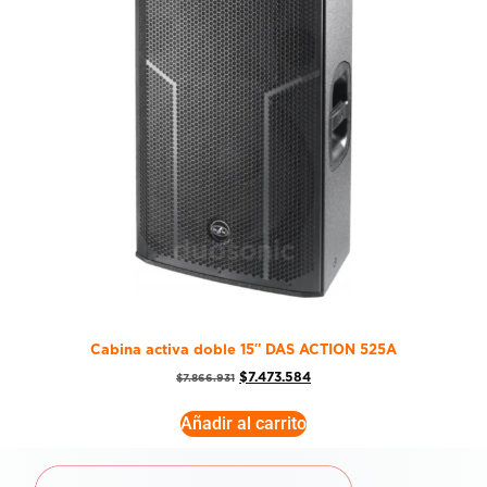
Cabina activa doble 15″ DAS ACTION 525A
$
7.473.584
$
7.866.931
Añadir al carrito