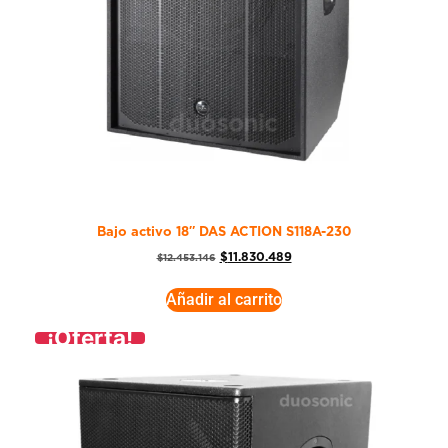
Bajo activo 18″ DAS ACTION S118A-230
$
11.830.489
$
12.453.146
Añadir al carrito
¡Oferta!