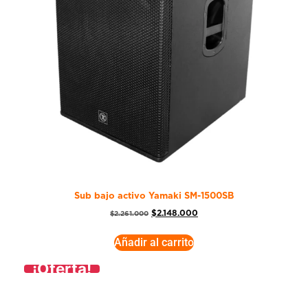
Sub bajo activo Yamaki SM-1500SB
$
2.148.000
$
2.261.000
Añadir al carrito
¡Oferta!