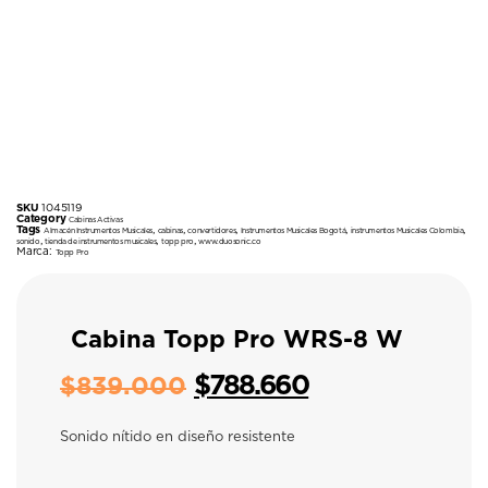
SKU
1045119
Category
Cabinas Activas
Tags
,
,
,
,
,
Almacén Instrumentos Musicales
cabinas
convertidores
Instrumentos Musicales Bogotá
instrumentos Musicales Colombia
,
,
,
sonido
tienda de instrumentos musicales
topp pro
www.duosonic.co
Marca:
Topp Pro
Cabina Topp Pro WRS-8 W
$
788.660
$
839.000
Sonido nítido en diseño resistente