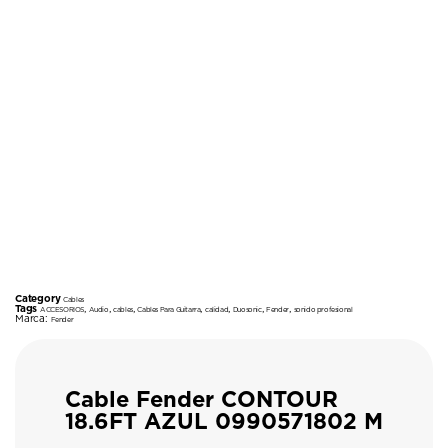
Category
Cables
Tags
,
,
,
,
,
,
,
ACCESORIOS
Audio
cables
Cables Para Guitarra
calidad
Duosonic
Fender
sonido profesional
Marca:
Fender
Cable Fender CONTOUR
18.6FT AZUL 0990571802 M