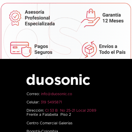
Correo:
info@duosonic.co
Celular:
319 5495871
Dirección:
Cl 53 B No 25-21 Local 2089
Frente a Falabella Piso 2
Centro Comercial Galerías
Bogotá-Colombia