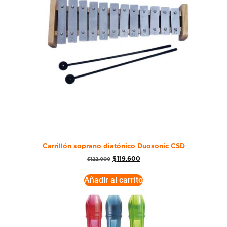
Carrillón soprano diatónico Duosonic CSD
$
119.600
$
122.000
Añadir al carrito