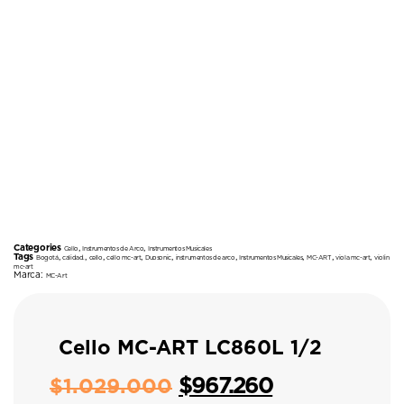
Categories
,
,
Cello
Instrumentos de Arco
Instrumentos Musicales
Tags
,
,
,
,
,
,
,
,
,
Bogotá
calidad.
cello
cello mc-art
Duosonic
instrumentos de arco
Instrumentos Musicales
MC-ART
viola mc-art
violin
mc-art
Marca:
MC-Art
Cello MC-ART LC860L 1/2
$
967.260
$
1.029.000