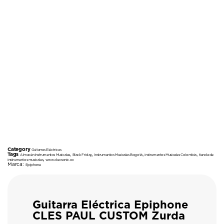
Category
Guitarras Eléctricas
Tags
,
,
,
,
Almacén Instrumentos Musicales
Black Friday
Instrumentos Musicales Bogotá
instrumentos Musicales Colombia
tienda de
,
instrumentos musicales
www.duosonic.co
Marca:
Epiphone
Guitarra Eléctrica Epiphone
CLES PAUL CUSTOM Zurda