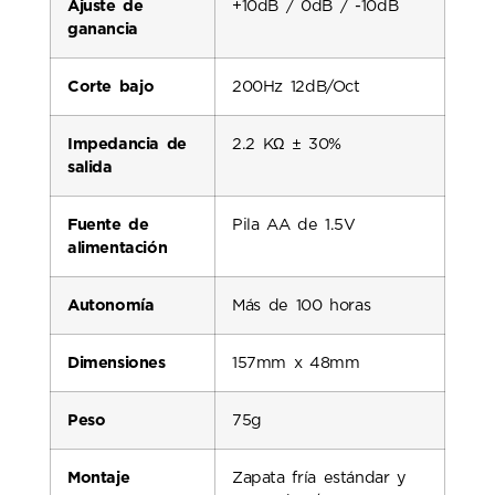
Ajuste de
+10dB / 0dB / -10dB
ganancia
Corte bajo
200Hz 12dB/Oct
Impedancia de
2.2 KΩ ± 30%
salida
Fuente de
Pila AA de 1.5V
alimentación
Autonomía
Más de 100 horas
Dimensiones
157mm x 48mm
Peso
75g
Montaje
Zapata fría estándar y