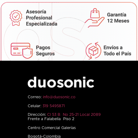
Correo:
info@duosonic.co
Celular:
319 5495871
Dirección:
Cl 53 B No 25-21 Local 2089
Frente a Falabella Piso 2
Centro Comercial Galerías
Bogotá-Colombia