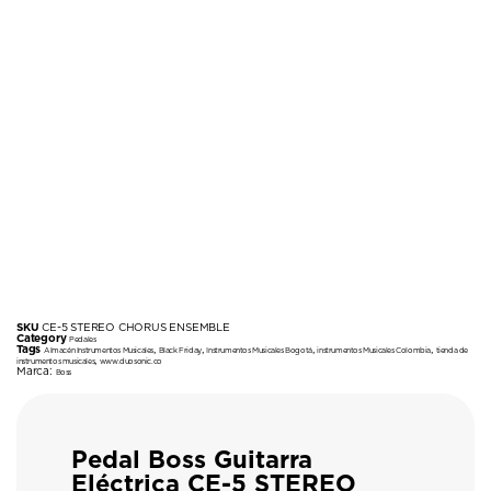
SKU
CE-5 STEREO CHORUS ENSEMBLE
Category
Pedales
Tags
,
,
,
,
Almacén Instrumentos Musicales
Black Friday
Instrumentos Musicales Bogotá
instrumentos Musicales Colombia
tienda de
,
instrumentos musicales
www.duosonic.co
Marca:
Boss
Pedal Boss Guitarra
Eléctrica CE-5 STEREO