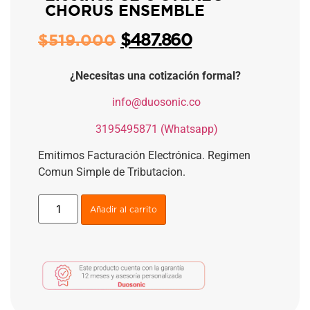
CHORUS ENSEMBLE
$
487.860
$
519.000
¿Necesitas una cotización formal?
​
info@duosonic.co
​
3195495871 (Whatsapp)
Emitimos Facturación Electrónica. Regimen
Comun Simple de Tributacion.
Añadir al carrito