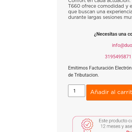
Confort en cada actuación: 
T660 ofrece comodidad y e
que buscan una experiencia
durante largas sesiones mus
¿Necesitas una co
​
info@duo
​
3195495871
Emitimos Facturación Electró
de Tributacion.
Añadir al carri