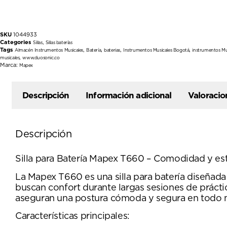
SKU
1044933
Categories
,
Sillas
Sillas baterías
Tags
,
,
,
,
Almacén Instrumentos Musicales
Batería
baterias
Instrumentos Musicales Bogotá
instrumentos Mu
,
musicales
www.duosonic.co
Marca:
Mapex
Descripción
Información adicional
Valoracio
Descripción
Silla para Batería Mapex T660 – Comodidad y est
La Mapex T660 es una silla para batería diseñada
buscan confort durante largas sesiones de prácti
aseguran una postura cómoda y segura en todo
Características principales: