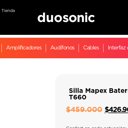
Tienda
Amplificadores
Audífonos
Cables
Interfaz
Silla Mapex Bater
T660
$
459.000
$
426.9