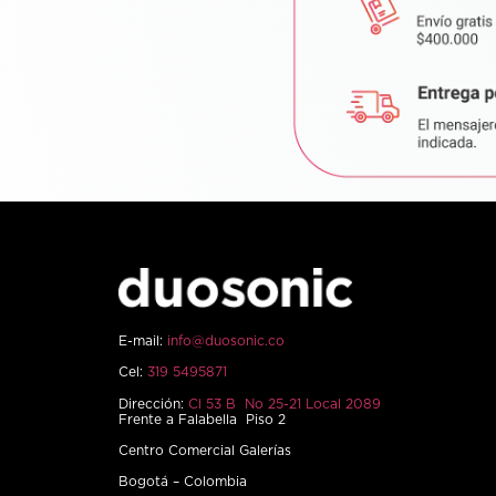
E-mail:
info@duosonic.co
Cel:
319 5495871
Dirección:
Cl 53 B No 25-21 Local 2089
Frente a Falabella Piso 2
Centro Comercial Galerías
Bogotá – Colombia