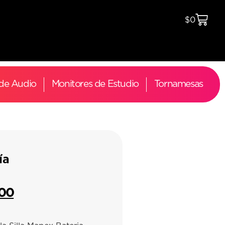
$
0
 de Audio
Monitores de Estudio
Tornamesas
ía
00