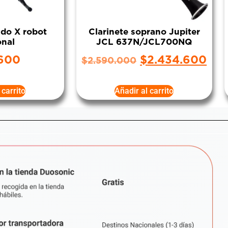
lado X robot
Clarinete soprano Jupiter
onal
JCL 637N/JCL700NQ
600
$
2.434.600
$
2.590.000
 carrito
Añadir al carrito