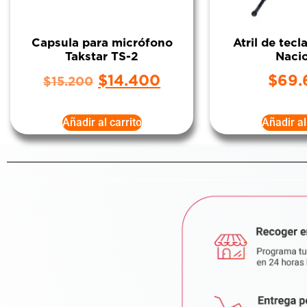
Capsula para micrófono
Atril de tec
Takstar TS-2
Naci
$
14.400
$
69.
$
15.200
Añadir al carrito
Añadir al