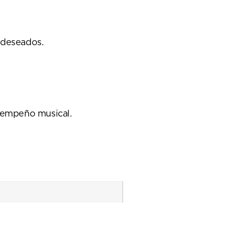
ndeseados.
esempeño musical.