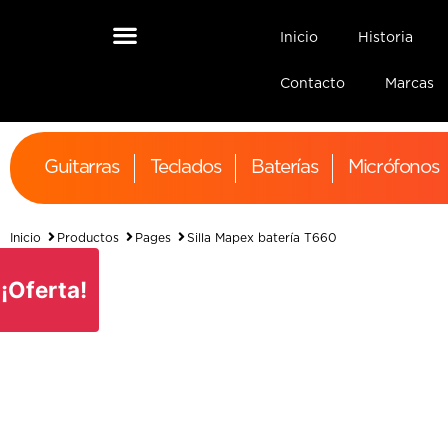
Inicio
Historia
Contacto
Marcas
Guitarras
Teclados
Baterías
Micrófonos
Inicio
Productos
Pages
Silla Mapex batería T660
¡Oferta!