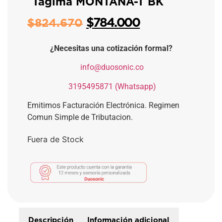
Tagima MONTANA-T BK
$
784.000
$
824.670
¿Necesitas una cotización formal?
​
info@duosonic.co
​
3195495871 (Whatsapp)
Emitimos Facturación Electrónica. Regimen
Comun Simple de Tributacion.
Fuera de Stock
Descripción
Información adicional