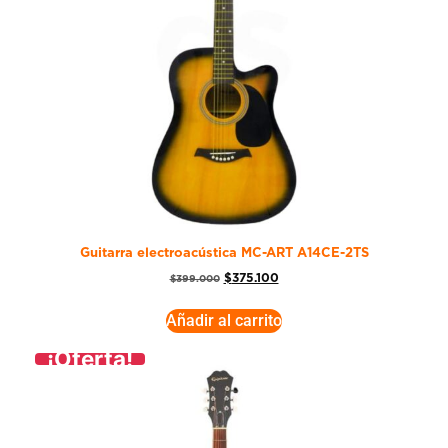
Guitarra electroacústica MC-ART A14CE-2TS
$
375.100
$
399.000
Añadir al carrito
¡Oferta!