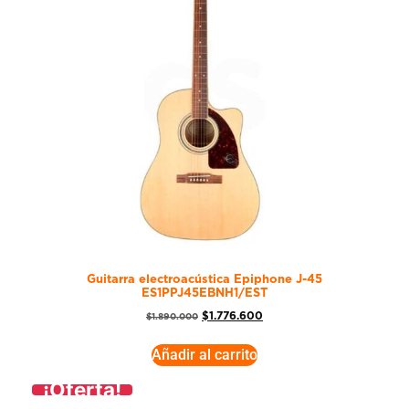
Guitarra electroacústica Epiphone J-45
ES1PPJ45EBNH1/EST
$
1.776.600
$
1.890.000
Añadir al carrito
¡Oferta!