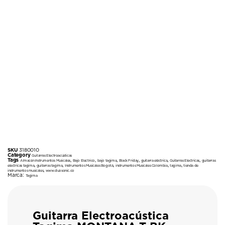
SKU
3180010
Category
Guitarras Electroacústicas
Tags
,
,
,
,
,
,
Almacén Instrumentos Musicales
Bajo Electrico
bajo tagima
Black Friday
guitarra eléctrica
Guitarras Electricas
guitarras
,
,
,
,
,
electricas tagima
guitarras tagima
Instrumentos Musicales Bogotá
instrumentos Musicales Colombia
tagima
tienda de
,
instrumentos musicales
www.duosonic.co
Marca:
Tagima
Guitarra Electroacústica