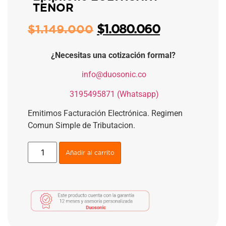
TENOR
$
1.080.060
$
1.149.000
¿Necesitas una cotización formal?
​
info@duosonic.co
​
3195495871 (Whatsapp)
Emitimos Facturación Electrónica. Regimen
Comun Simple de Tributacion.
Añadir al carrito