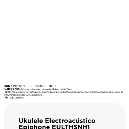
SKU
EPIPHONE EULTHSNH1 TENOR
Categories
,
,
,
Guitarras
Instrumentos de cuerda
Ukulele
Ukulele Tenor
Tags
,
,
,
,
Almacén Instrumentos Musicales
Black Friday
Instrumentos Musicales Bogotá
instrumentos Musicales Colombia
tienda de
,
instrumentos musicales
www.duosonic.co
Marca:
Epiphone
Ukulele Electroacústico
Epiphone EULTHSNH1