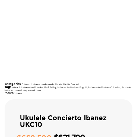
Categories
,
,
,
Guitarras
Instrumentos de cuerda
Ukulele
Ukulele Concierto
Tags
,
,
,
,
Almacén Instrumentos Musicales
Black Friday
Instrumentos Musicales Bogotá
instrumentos Musicales Colombia
tienda de
,
instrumentos musicales
www.duosonic.co
Marca:
Ibanez
Ukulele Concierto Ibanez
UKC10