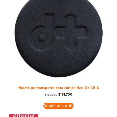
Maleta de transporte para cables Neo D+ CB-A
$
161.700
$
165.000
Añadir al carrito
¡Oferta!