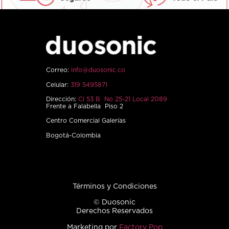
Correo:
info@duosonic.co
Celular:
319 5495871
Dirección:
Cl 53 B No 25-21 Local 2089
Frente a Falabella Piso 2
Centro Comercial Galerías
Bogotá-Colombia
Términos y Condiciones
© Duosonic
Derechos Reservados
Marketing por
Factory Pop