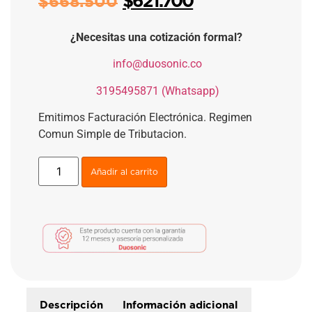
$
621.700
$
668.500
¿Necesitas una cotización formal?
​
info@duosonic.co
​
3195495871 (Whatsapp)
Emitimos Facturación Electrónica. Regimen
Comun Simple de Tributacion.
Añadir al carrito
Descripción
Información adicional