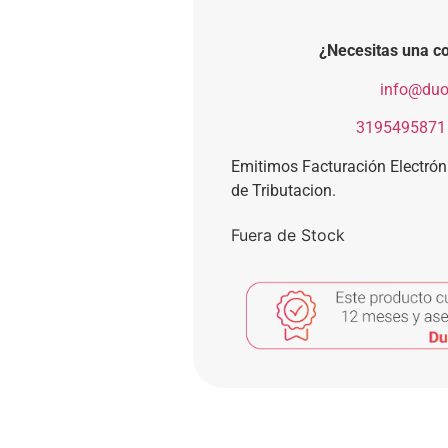
¿Necesitas una co
​
info@duo
​
3195495871
Emitimos Facturación Electró
de Tributacion.
Fuera de Stock