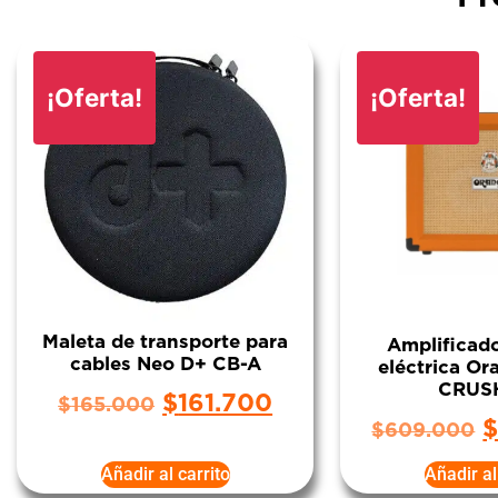
¡Oferta!
¡Oferta!
Maleta de transporte para
Amplificado
cables Neo D+ CB-A
eléctrica O
CRUS
$
161.700
$
165.000
$
609.000
Añadir al carrito
Añadir al