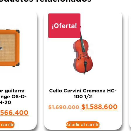
¡Oferta!
r guitarra
Cello Cervini Cremona HC-
range OS-D-
100 1/2
H-20
$
1.588.600
$
1.690.000
$
566.400
 carrito
Añadir al carrito