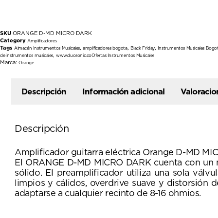
SKU
ORANGE D-MD MICRO DARK
Category
Amplificadores
Tags
,
,
,
Almacén Instrumentos Musicales
amplificadores bogota
Black Friday
Instrumentos Musicales Bogo
,
de instrumentos musicales
www.duosonic.coOfertas Instrumentos Musicales
Marca:
Orange
Descripción
Información adicional
Valoracio
Descripción
Amplificador guitarra eléctrica Orange D-MD M
El ORANGE D-MD MICRO DARK cuenta con un nuev
sólido. El preamplificador utiliza una sola vá
limpios y cálidos, overdrive suave y distorsión 
adaptarse a cualquier recinto de 8-16 ohmios.