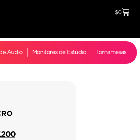
$
0
 de Audio
Monitores de Estudio
Tornamesas
CRO
7.200