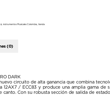
,
,
tá
instrumentos Musicales Colombia
tienda
nes (0)
ICRO DARK
o circuito de alta ganancia que combina tecnolo
lvula 12AX7 / ECC83 y produce una amplia gama de s
de canto. Con su robusta sección de salida de estad