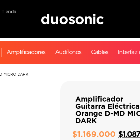
Tienda
Amplificadores
Audífonos
Cables
Interfaz
-MD MICRO DARK
Amplificador
Guitarra Eléctrica
Orange D-MD MI
DARK
$
1.169.000
$
1.08