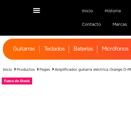
Inicio
Historia
Contacto
Marcas
Guitarras
Teclados
Baterías
Micrófonos
Inicio
Productos
Pages
Amplificador guitarra eléctrica Orange D
Fuera de Stock