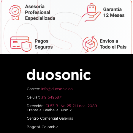
Correo:
info@duosonic.co
Celular:
319 5495871
Dirección:
Cl 53 B No 25-21 Local 2089
Frente a Falabella Piso 2
Centro Comercial Galerías
Bogotá-Colombia