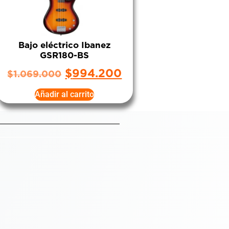
Bajo eléctrico Ibanez
GSR180-BS
$
994.200
$
1.069.000
Añadir al carrito