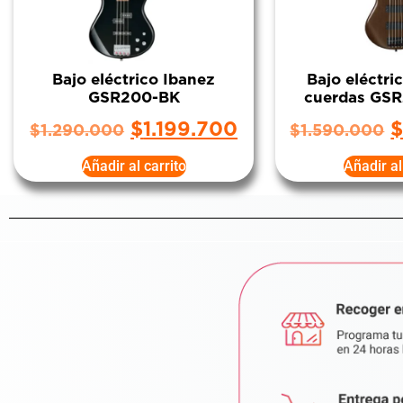
Bajo eléctrico Ibanez
Bajo eléctri
GSR200-BK
cuerdas GS
$
1.199.700
$
1.290.000
$
1.590.000
Añadir al carrito
Añadir al