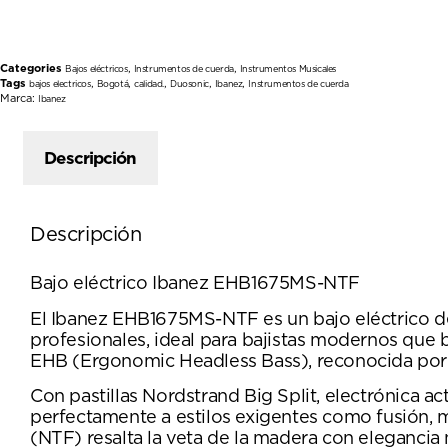
Categories
,
,
Bajos eléctricos
Instrumentos de cuerda
Instrumentos Musicales
Tags
,
,
,
,
,
bajos electricos
Bogotá
calidad.
Duosonic
Ibanez
Instrumentos de cuerda
Marca:
Ibanez
Descripción
Descripción
Bajo eléctrico Ibanez EHB1675MS-NTF
El Ibanez EHB1675MS-NTF es un bajo eléctrico de
profesionales, ideal para bajistas modernos que b
EHB (Ergonomic Headless Bass), reconocida por 
Con pastillas Nordstrand Big Split, electrónica a
perfectamente a estilos exigentes como fusión, 
(NTF) resalta la veta de la madera con elegancia n