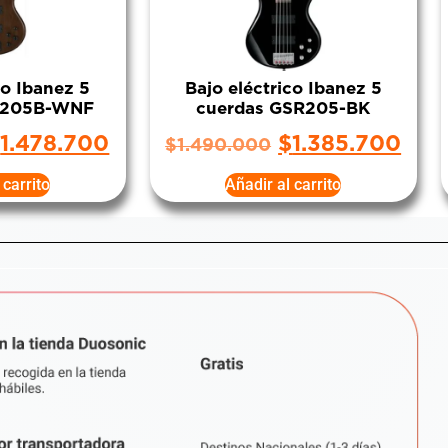
co Ibanez 5
Bajo eléctrico Ibanez 5
R205B-WNF
cuerdas GSR205-BK
$
1.478.700
$
1.385.700
$
1.490.000
 carrito
Añadir al carrito