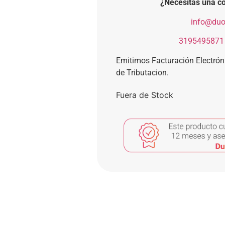
¿Necesitas una co
​
info@duo
​
3195495871
Emitimos Facturación Electró
de Tributacion.
Fuera de Stock