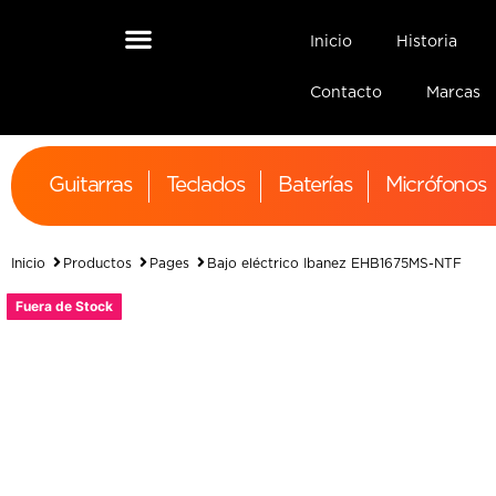
Inicio
Historia
Contacto
Marcas
Guitarras
Teclados
Baterías
Micrófonos
Inicio
Productos
Pages
Bajo eléctrico Ibanez EHB1675MS-NTF
Fuera de Stock