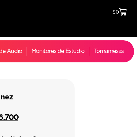
$
0
 de Audio
Monitores de Estudio
Tornamesas
anez
6.700