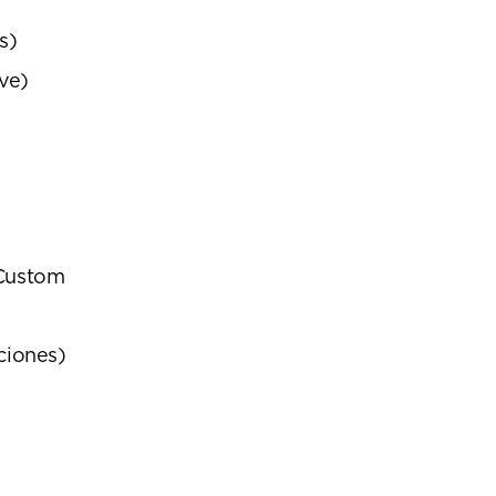
s)
ve)
 Custom
ciones)