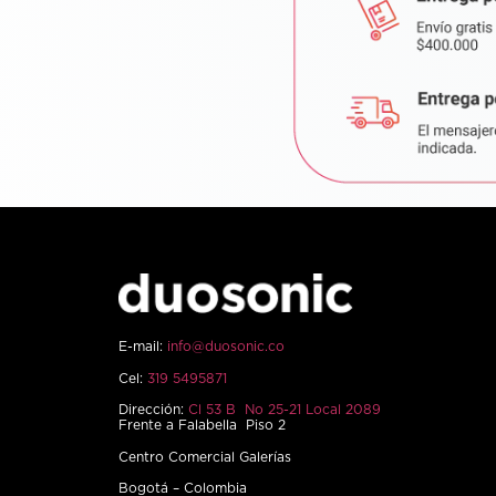
E-mail:
info@duosonic.co
Cel:
319 5495871
Dirección:
Cl 53 B No 25-21 Local 2089
Frente a Falabella Piso 2
Centro Comercial Galerías
Bogotá – Colombia