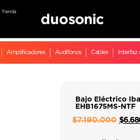
Tienda
Amplificadores
Audífonos
Cables
Interfaz
Bajo Eléctrico Ib
EHB1675MS-NTF
$
7.190.000
$
6.68