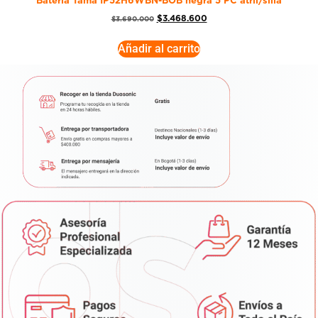
Batería Tama IP52H6WBN-BOB negra 5 PC atril/silla
$
3.468.600
$
3.690.000
Añadir al carrito