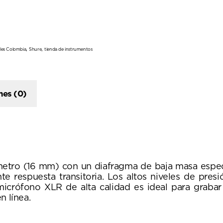
,
,
les Colombia
Shure
tienda de instrumentos
nes (0)
metro (16 mm) con un diafragma de baja masa espe
e respuesta transitoria. Los altos niveles de pres
 micrófono XLR de alta calidad es ideal para graba
n línea.