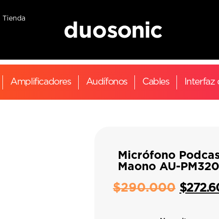
Tienda
Amplificadores
Audífonos
Cables
Interfaz
Micrófono Podca
Maono AU-PM32
$
290.000
$
272.6