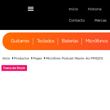
Inicio
Historia
Contacto
Marcas
Guitarras
Teclados
Baterías
Micrófonos
Inicio
Productos
Pages
Micrófono Podcast Maono AU-PM320S
Fuera de Stock