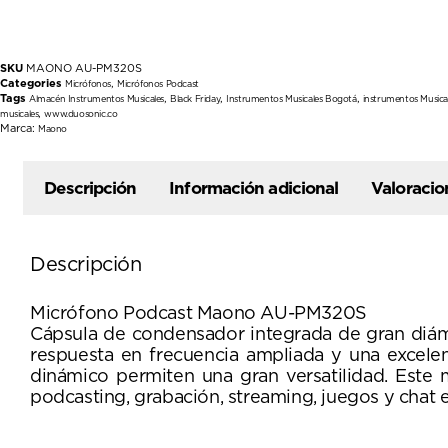
SKU
MAONO AU-PM320S
Categories
,
Micrófonos
Micrófonos Podcast
Tags
,
,
,
Almacén Instrumentos Musicales
Black Friday
Instrumentos Musicales Bogotá
instrumentos Musica
,
musicales
www.duosonic.co
Marca:
Maono
Descripción
Información adicional
Valoracio
Descripción
Micrófono Podcast Maono AU-PM320S
Cápsula de condensador integrada de gran diá
respuesta en frecuencia ampliada y una excelent
dinámico permiten una gran versatilidad. Este
podcasting, grabación, streaming, juegos y chat e