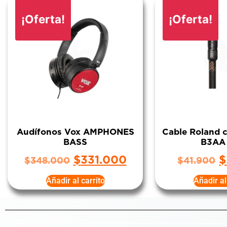
¡Oferta!
¡Oferta!
Audífonos Vox AMPHONES
Cable Roland 
BASS
B3AA
$
331.000
$
$
348.000
$
41.900
Añadir al carrito
Añadir al