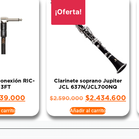
¡Oferta!
conexión RIC-
Clarinete soprano Jupiter
 3FT
JCL 637N/JCL700NQ
39.000
$
2.434.600
$
2.590.000
 carrito
Añadir al carrito