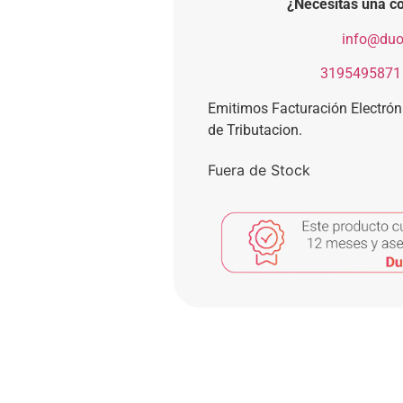
¿Necesitas una co
​
info@duo
​
3195495871
Emitimos Facturación Electró
de Tributacion.
Fuera de Stock