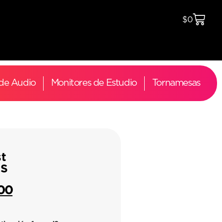
$
0
 de Audio
Monitores de Estudio
Tornamesas
st
0S
00