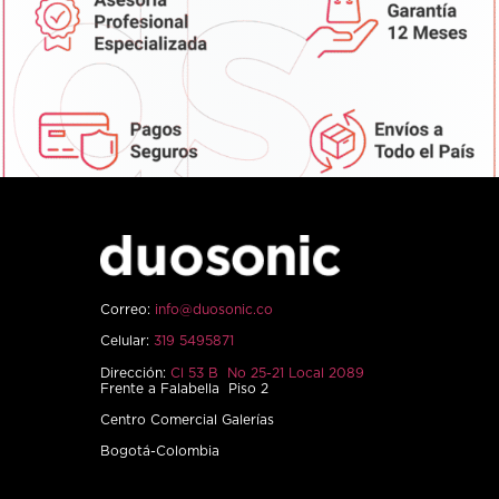
Correo:
info@duosonic.co
Celular:
319 5495871
Dirección:
Cl 53 B No 25-21 Local 2089
Frente a Falabella Piso 2
Centro Comercial Galerías
Bogotá-Colombia