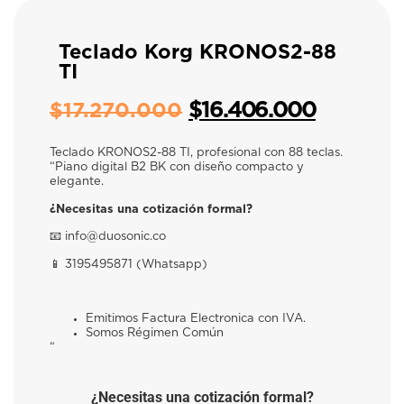
Teclado Korg KRONOS2-88
TI
$
16.406.000
$
17.270.000
Teclado KRONOS2-88 TI, profesional con 88 teclas.
“Piano digital B2 BK con diseño compacto y
elegante.
¿Necesitas una cotización formal?
📧​
info@duosonic.co
📱​
3195495871 (Whatsapp)
Emitimos Factura Electronica con IVA.
Somos Régimen Común
“
¿Necesitas una cotización formal?