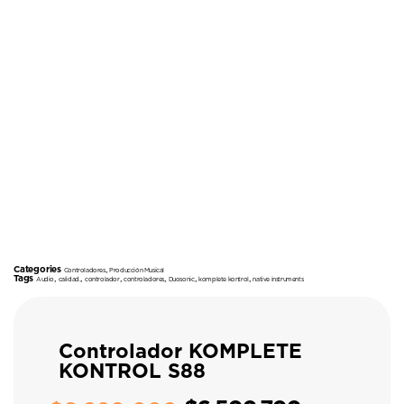
Categories
,
Controladores
Producción Musical
Tags
,
,
,
,
,
,
Audio
calidad.
controlador
controladores
Duosonic
komplete kontrol
native instruments
Controlador KOMPLETE
KONTROL S88