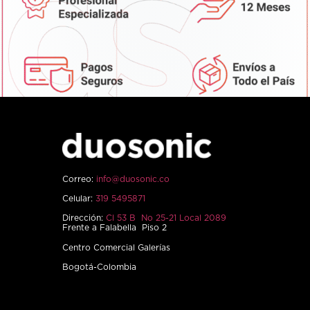
Correo:
info@duosonic.co
Celular:
319 5495871
Dirección:
Cl 53 B No 25-21 Local 2089
Frente a Falabella Piso 2
Centro Comercial Galerías
Bogotá-Colombia