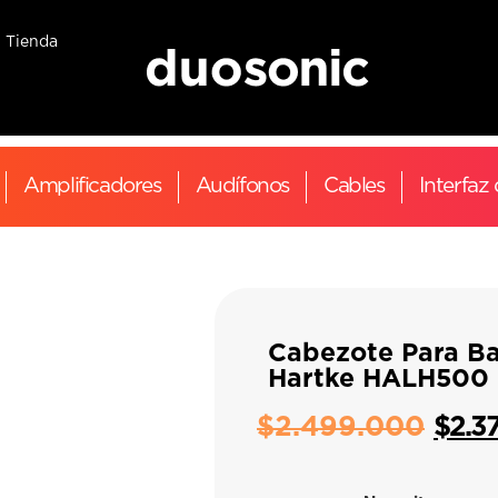
Tienda
Amplificadores
Audífonos
Cables
Interfaz
Cabezote Para Ba
Hartke HALH500
$
2.499.000
$
2.3