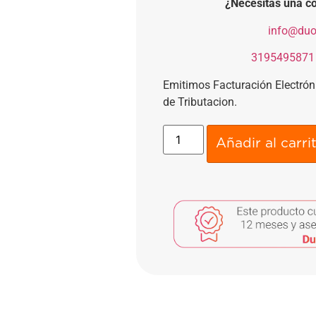
¿Necesitas una co
​
info@duo
​
3195495871
Emitimos Facturación Electró
de Tributacion.
Añadir al carri