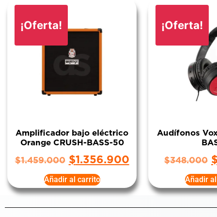
¡Oferta!
¡Oferta!
Amplificador bajo eléctrico
Audífonos V
Orange CRUSH-BASS-50
BA
$
1.356.900
$
1.459.000
$
348.000
Añadir al carrito
Añadir al