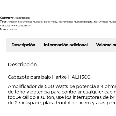
Category
Amplificadores
Tags
,
,
,
Almacén Instrumentos Musicales
Black Friday
Instrumentos Musicales Bogotá
instrumentos Musica
,
musicales
www.duosonic.co
Marca:
Hartke
Descripción
Información adicional
Valoracio
Descripción
Cabezote para bajo Hartke HALH500
Amplificador de 500 Watts de potencia a 4 ohmnio
de tono y potencia para controlar cualquier cabi
toque cálido a su ton, use los interruptores de br
de 2 rackspace, placa frontal de acero y asas per