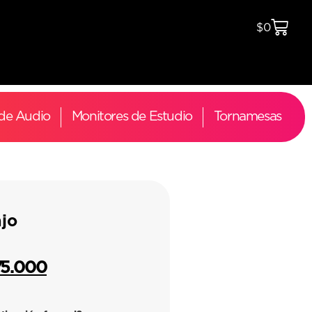
$
0
 de Audio
Monitores de Estudio
Tornamesas
jo
75.000