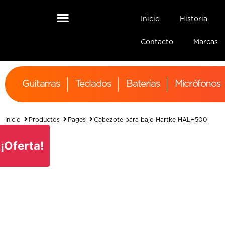
Inicio
Historia
Contacto
Marcas
Guitarras
Teclados
Baterías
Micrófonos
Inicio
Productos
Pages
Cabezote para bajo Hartke HALH500
¡Oferta!