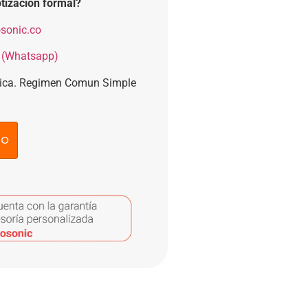
tización formal?
sonic.co
 (Whatsapp)
nica. Regimen Comun Simple
to